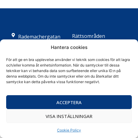
Rättsområden
Rademachergatan
17, 4 tr
Försäljningar
Hantera cookies
632 18 Eskilstuna
Kontakt
info@advokatcosta.se
För att ge en bra upplevelse använder vi teknik som cookies för att lagra
och/eller komma åt enhetsinformation. När du samtycker till dessa
Medarbetare
016 – 13 40 20
tekniker kan vi behandla data som surfbeteende eller unika ID:n på
GDPR
denna webbplats. Om du inte samtycker eller om du återkallar ditt
samtycke kan detta påverka vissa funktioner negativt.
Cookie Policy
Konsumenttvistnämnd
ACCEPTERA
© 2026 - Advokatfirman Costa AB
VISA INSTÄLLNINGAR
Cookie Policy